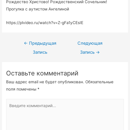
Рождество Христово! Рождественский Сочельник!
Прогулка с аутистом Ангелиной
https://plvideo.ru/watch?v=Z-gFa1yCEsIE
Навигация
←
Предыдущая
Следующая
по
Запись
Запись
→
записям
Оставьте комментарий
Ваш адрес email не будет опубликован.
Обязательные
поля помечены
*
Введите
комментарий...