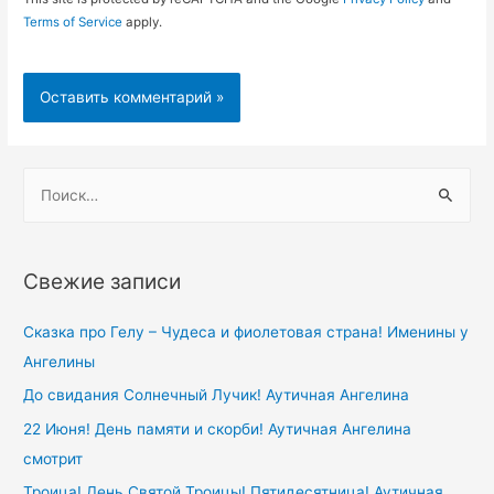
Terms of Service
apply.
Н
а
й
т
Свежие записи
и
:
Сказка про Гелу – Чудеса и фиолетовая страна! Именины у
Ангелины
До свидания Солнечный Лучик! Аутичная Ангелина
22 Июня! День памяти и скорби! Аутичная Ангелина
смотрит
Троица! День Святой Троицы! Пятидесятница! Аутичная