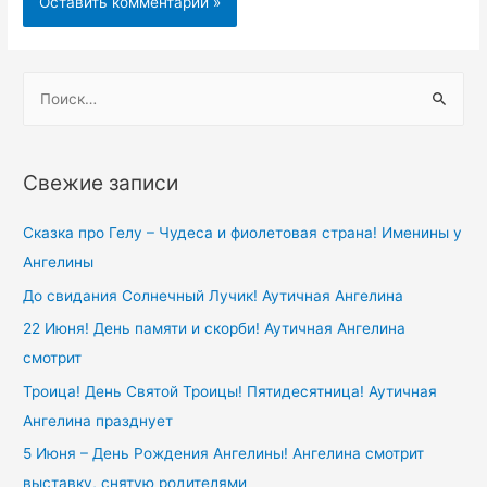
Н
а
й
т
Свежие записи
и
:
Сказка про Гелу – Чудеса и фиолетовая страна! Именины у
Ангелины
До свидания Солнечный Лучик! Аутичная Ангелина
22 Июня! День памяти и скорби! Аутичная Ангелина
смотрит
Троица! День Святой Троицы! Пятидесятница! Аутичная
Ангелина празднует
5 Июня – День Рождения Ангелины! Ангелина смотрит
выставку, снятую родителями